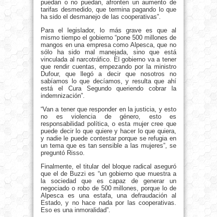
puedan o no puedan, afronten un aumento de
tarifas desmedido, que termina pagando lo que
ha sido el desmanejo de las cooperativas”.
Para el legislador, lo más grave es que al
mismo tiempo el gobierno “pone 500 millones de
mangos en una empresa como Alpesca, que no
sólo ha sido mal manejada, sino que está
vinculada al narcotráfico. El gobierno va a tener
que rendir cuentas, empezando por la ministro
Dufour, que llegó a decir que nosotros no
sabíamos lo que decíamos, y resulta que ahí
está el Cura Segundo queriendo cobrar la
indemnización”.
“Van a tener que responder en la justicia, y esto
no es violencia de género, esto es
responsabilidad política, o esta mujer cree que
puede decir lo que quiere y hacer lo que quiera,
y nadie le puede contestar porque se refugia en
un tema que es tan sensible a las mujeres”, se
preguntó Risso.
Finalmente, el titular del bloque radical aseguró
que el de Buzzi es “un gobierno que muestra a
la sociedad que es capaz de generar un
negociado o robo de 500 millones, porque lo de
Alpesca es una estafa, una defraudación al
Estado, y no hace nada por las cooperativas.
Eso es una inmoralidad”.