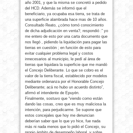
año 2001, y que la misma se concretó a pedido
del HCD. Además se informó que el
beneficiario, ya ocupaba esa tierra, se trata de
una superficie alambrada hace mas de 10 años.
Consultado Reato, ¿cómo tomó conocimiento
de dicha adjudicación en venta?, respondió :” yo
me entero de esto por una carta documento que
nos llegó , pidiendo la liquidación para pagar las
tierras en cuestión ; en función de esto para
evitar cualquier problema legal y costos
innecesarios al municipio, le pedí al área de
tierras que liquidara la superficie que me mandó
el Concejo Deliberante. Lo que se cobro es el
valor de la tierra fiscal, establecido por modelos
mediante ordenanza por el Honorable Concejo
Deliberante; acá no hubo un acuerdo distinto”,
afirmó el intendente de Epuyén.
Finalmente, sostuvo que “viendo como están
dando las cosas, creo que es muy maliciosa la
intención, para perjudicarme. Se supone que
estos concejales que hoy me denuncian
deberían saber que lo que yo hice, fue nada
más ni nada menos que lo pidió el Concejo, su
propio ámbito de desempeño laboral, y sobre