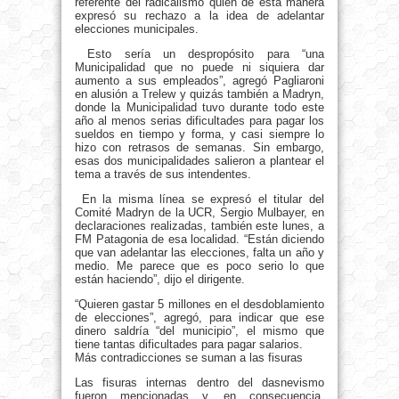
referente del radicalismo quien de esta manera
expresó su rechazo a la idea de adelantar
elecciones municipales.
Esto sería un despropósito para “una
Municipalidad que no puede ni siquiera dar
aumento a sus empleados”, agregó Pagliaroni
en alusión a Trelew y quizás también a Madryn,
donde la Municipalidad tuvo durante todo este
año al menos serias dificultades para pagar los
sueldos en tiempo y forma, y casi siempre lo
hizo con retrasos de semanas. Sin embargo,
esas dos municipalidades salieron a plantear el
tema a través de sus intendentes.
En la misma línea se expresó el titular del
Comité Madryn de la UCR, Sergio Mulbayer, en
declaraciones realizadas, también este lunes, a
FM Patagonia de esa localidad. “Están diciendo
que van adelantar las elecciones, falta un año y
medio. Me parece que es poco serio lo que
están haciendo”, dijo el dirigente.
“Quieren gastar 5 millones en el desdoblamiento
de elecciones”, agregó, para indicar que ese
dinero saldría “del municipio”, el mismo que
tiene tantas dificultades para pagar salarios.
Más contradicciones se suman a las fisuras
Las fisuras internas dentro del dasnevismo
fueron mencionadas y, en consecuencia,