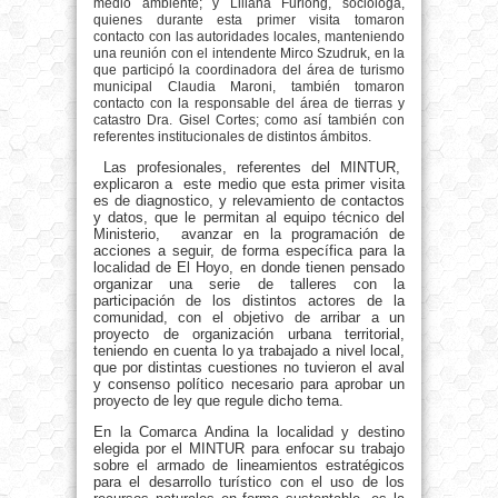
medio ambiente; y Liliana Furlong, socióloga,
quienes durante esta primer visita tomaron
contacto con las autoridades locales, manteniendo
una reunión con el intendente Mirco Szudruk, en la
que participó la coordinadora del área de turismo
municipal Claudia Maroni, también tomaron
contacto con la responsable del área de tierras y
catastro Dra. Gisel Cortes; como así también con
referentes institucionales de distintos ámbitos.
Las profesionales, referentes del MINTUR,
explicaron a este medio que esta primer visita
es de diagnostico, y relevamiento de contactos
y datos, que le permitan al equipo técnico del
Ministerio, avanzar en la programación de
acciones a seguir, de forma específica para la
localidad de El Hoyo, en donde tienen pensado
organizar una serie de talleres con la
participación de los distintos actores de la
comunidad, con el objetivo de arribar a un
proyecto de organización urbana territorial,
teniendo en cuenta lo ya trabajado a nivel local,
que por distintas cuestiones no tuvieron el aval
y consenso político necesario para aprobar un
proyecto de ley que regule dicho tema.
En la Comarca Andina la localidad y destino
elegida por el MINTUR para enfocar su trabajo
sobre el armado de lineamientos estratégicos
para el desarrollo turístico con el uso de los