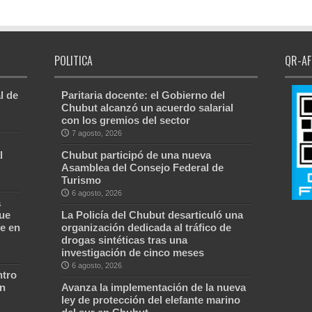
POLITICA
QR-AF
l de
Paritaria docente: el Gobierno del
Chubut alcanzó un acuerdo salarial
con los gremios del sector
7 agosto, 2026
l
Chubut participó de una nueva
Asamblea del Consejo Federal de
Turismo
6 agosto, 2026
a
ue
La Policía del Chubut desarticuló una
e en
organización dedicada al tráfico de
drogas sintéticas tras una
investigación de cinco meses
6 agosto, 2026
ntro
ón
Avanza la implementación de la nueva
ley de protección del elefante marino