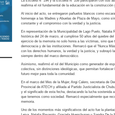
La Escuela N° 194 y la Escuela N° 108 participaron con sus ab
reafirma el rol fundamental de la educación en la construcción
Al inicio del acto, se entregaron pañuelos blancos como escar
homenaje a las Madres y Abuelas de Plaza de Mayo, como símb
constante y el compromiso con la verdad y la justicia.
En representación de la Municipalidad de Lago Puelo, Natalia R
histórica del 24 de marzo, al cumplirse 50 años del quiebre del
ejercicio de la memoria no solo honra a las víctimas, sino que 
democracia y de las instituciones. Remarcó que el “Nunca Má
con los derechos humanos, la verdad y la justicia, y subrayó la
siempre dentro del marco democrático.
Asimismo, reafirmó el rol del Municipio como generador de esp
colectiva, sin distinciones ideológicas, que permitan fortalece
futuro mejor para toda la comunidad.
En el marco del Mes de la Mujer, Angi Calero, secretaria de D
Provincial de ATECH y afiliada al Partido Justicialista de Chubu
y el significado de esta fecha, destacando la lucha sostenida 
que tenemos como sociedad. Remarcó especialmente que recor
memoria.
Uno de los momentos más significativos del acto fue la plantaci
Leiva, Natalia Ravaroto, Graciela Huenchupan y Sandra De la