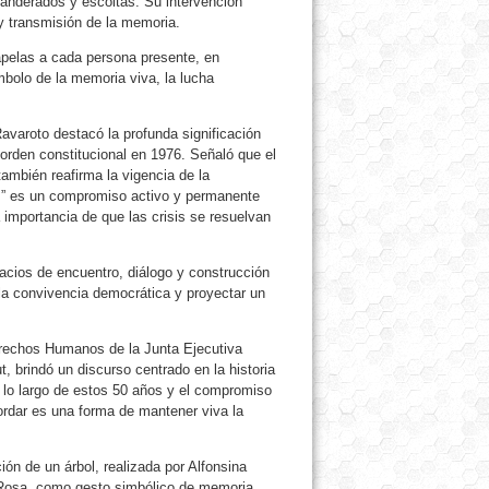
anderados y escoltas. Su intervención
 y transmisión de la memoria.
apelas a cada persona presente, en
olo de la memoria viva, la lucha
avaroto destacó la profunda significación
 orden constitucional en 1976. Señaló que el
también reafirma la vigencia de la
s” es un compromiso activo y permanente
 importancia de que las crisis se resuelvan
acios de encuentro, diálogo y construcción
r la convivencia democrática y proyectar un
erechos Humanos de la Junta Ejecutiva
t, brindó un discurso centrado en la historia
a lo largo de estos 50 años y el compromiso
dar es una forma de mantener viva la
ón de un árbol, realizada por Alfonsina
 Rosa, como gesto simbólico de memoria,