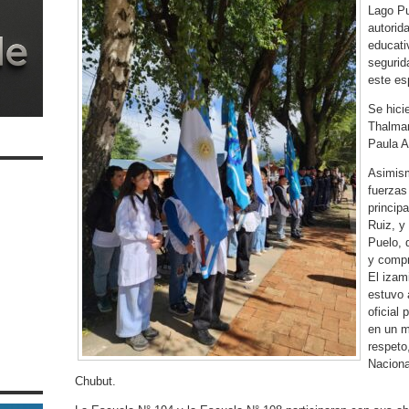
Lago Pu
autorid
educati
segurid
este es
Se hici
Thalman
Paula A
Asimism
fuerzas 
principa
Ruiz, y
Puelo, 
y compr
El izam
estuvo 
oficial 
en un m
respeto
Naciona
Chubut.