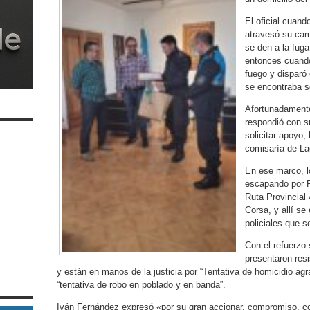
El oficial cuand
atravesó su cami
se den a la fuga
entonces cuando
fuego y disparó
se encontraba s
Afortunadamente 
respondió con s
solicitar apoyo,
comisaría de La
En ese marco, lo
escapando por R
Ruta Provincial
Corsa, y allí se
policiales que s
Con el refuerzo 
presentaron res
y están en manos de la justicia por “Tentativa de homicidio agra
“tentativa de robo en poblado y en banda”.
Iván Fernández expresó «por su gran accionar, compromiso, cor