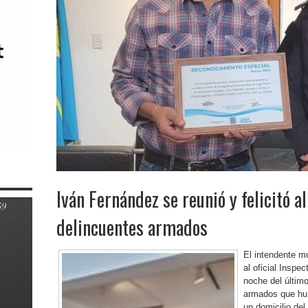
Iván Fernández se reunió y felicitó al
delincuentes armados
El intendente m
al oficial Inspe
noche del último
armados que huí
un domicilio del