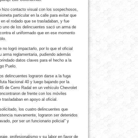
o hizo contacto visual con los sospechosos,
oneta particular en la calle para evitar que
 en el rodado que se trasladaban, y fue
 uno de los delincuentes sacó un arma de
 contra el uniformado que en ese momento
ólo.
no logró impactarlo, por lo que el oficial
u arma reglamentaria, pudiendo además
 brindado datos claves para el hecho a la
go Puelo.
s delincuentes lograron darse a la fuga
uta Nacional 40 y luego bajando por la
 45 de Cerro Radal en un vehículo Chevrolet
 encontraron de frente con los móviles
e trasladaban en apoyo al oficial.
solicitado, los cuatro delincuentes que
istencia nuevamente, lograron ser detenidos
vado, por ser un funcionario policial” y
aje, profesionalismo y su labor en favor de