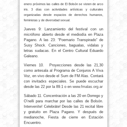
enero próximos las calles de El Bolsón se visten de arco
iris. 3 días con actividades artísticas y culturales
organizadas desde espacios de derechos humanos,
feministas y de diversidad sexual.
Jueves 9: Lanzamiento del festival con un
micrófono abierto desde el mediodía en Plaza
Pagano. A las 23: “Poemario Transpirado” de
Susy Shock. Canciones, bagualas, vidalas y
letras sudacas. En el Centro Cultural Eduardo
Galeano.
Viernes 10. Proyecciones desde las 21,30
como antesala al Programa de Conjuros A Viva
Voz, en vivo desde el Sum de FM Alas. Contará
con invitadxs especiales. Se puede escuchar
desde las 22 por la 89.1 o en
www.fmalas.org.ar
Sábado 11. Concentración a las 20 en Dorrego y
O’nelli para marchar por las calles de Bolsón.
Interveníte! Celebráte! Desde las 21 recital libre
y gratuito en Plaza Pagano. Y después de
medianoche, Fiesta de cierre en Estación
Encuentro.