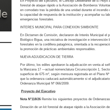
En Proyecto del Ejecutivo, el Concejo Deliberante de El Hoyo au
forestal de ataque rápido a la Asociación de Bomberos Volunta
en comodato tras la pérdida de una unidad durante el incendio 
la capacidad de respuesta de la institución y acompañar su lab
emergencias forestales.
INTERES MUNICIPAL PARA CONEXION SIMBIONTE
En Dictamen de Comisión, declararon de Interés Municipal el p
Biológico Bigua, una iniciativa de investigación e intervención 
forestales en la cordillera patagónica, orientada a la recuper
la promoción de prácticas ambientales responsables.
NUEVA ADJUDICACION DE TIERRA
Por último, los ediles aprobaron la adjudicación en venta al s
la Manzana 17 —actual nomenclatura Circunscripción 1, Sect
superficie de 675 m², según mensura registrada en el Plano Nº
que la ordenanza caducará automáticamente si el adjudicatario
Ordenanza Municipal Nº 066/2009.
Proyecto del Ejecutivo
Nota N°118/26
Remite los siguientes proyectos de Ordenanzas
Donación de un kit forestal de ataque rápido a la Asociación 