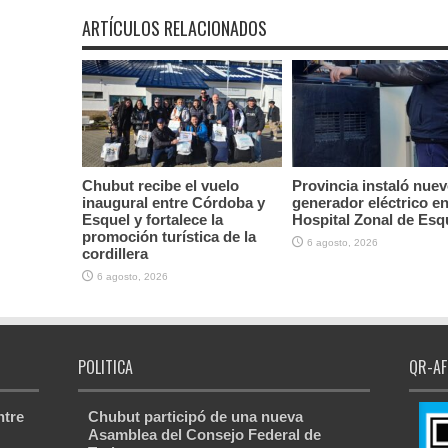
ARTÍCULOS RELACIONADOS
Chubut recibe el vuelo
Provincia instaló nue
inaugural entre Córdoba y
generador eléctrico en
Esquel y fortalece la
Hospital Zonal de Esq
promoción turística de la
6 agosto, 2026
cordillera
6 agosto, 2026
POLITICA
QR-AF
ntre
Chubut participó de una nueva
Asamblea del Consejo Federal de