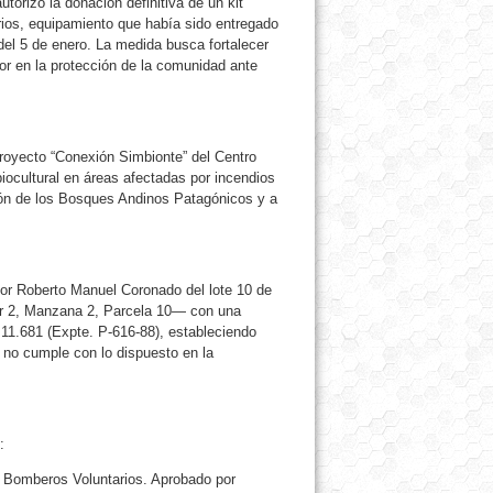
torizó la donación definitiva de un kit
rios, equipamiento que había sido entregado
del 5 de enero. La medida busca fortalecer
or en la protección de la comunidad ante
royecto “Conexión Simbionte” del Centro
biocultural en áreas afectadas por incendios
ación de los Bosques Andinos Patagónicos y a
eñor Roberto Manuel Coronado del lote 10 de
or 2, Manzana 2, Parcela 10— con una
 11.681 (Expte. P-616-88), estableciendo
 no cumple con lo dispuesto en la
:
de Bomberos Voluntarios. Aprobado por