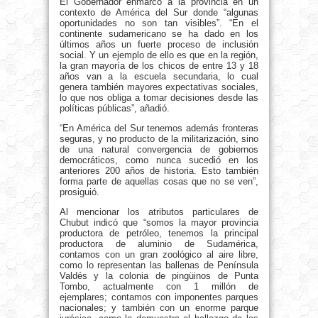
El Gobernador enmarcó a la provincia en un
contexto de América del Sur donde “algunas
oportunidades no son tan visibles”. “En el
continente sudamericano se ha dado en los
últimos años un fuerte proceso de inclusión
social. Y un ejemplo de ello es que en la región,
la gran mayoría de los chicos de entre 13 y 18
años van a la escuela secundaria, lo cual
genera también mayores expectativas sociales,
lo que nos obliga a tomar decisiones desde las
políticas públicas”, añadió.
“En América del Sur tenemos además fronteras
seguras, y no producto de la militarización, sino
de una natural convergencia de gobiernos
democráticos, como nunca sucedió en los
anteriores 200 años de historia. Esto también
forma parte de aquellas cosas que no se ven”,
prosiguió.
Al mencionar los atributos particulares de
Chubut indicó que “somos la mayor provincia
productora de petróleo, tenemos la principal
productora de aluminio de Sudamérica,
contamos con un gran zoológico al aire libre,
como lo representan las ballenas de Península
Valdés y la colonia de pingüinos de Punta
Tombo, actualmente con 1 millón de
ejemplares; contamos con imponentes parques
nacionales; y también con un enorme parque