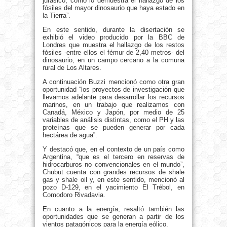
jurásico, como lo demuestra el hallazgo de los
fósiles del mayor dinosaurio que haya estado en
la Tierra”.
En este sentido, durante la disertación se
exhibió el video producido por la BBC de
Londres que muestra el hallazgo de los restos
fósiles -entre ellos el fémur de 2,40 metros- del
dinosaurio, en un campo cercano a la comuna
rural de Los Altares.
A continuación Buzzi mencionó como otra gran
oportunidad “los proyectos de investigación que
llevamos adelante para desarrollar los recursos
marinos, en un trabajo que realizamos con
Canadá, México y Japón, por medio de 25
variables de análisis distintas, como el PH y las
proteínas que se pueden generar por cada
hectárea de agua”.
Y destacó que, en el contexto de un país como
Argentina, “que es el tercero en reservas de
hidrocarburos no convencionales en el mundo”,
Chubut cuenta con grandes recursos de shale
gas y shale oil y, en este sentido, mencionó al
pozo D-129, en el yacimiento El Trébol, en
Comodoro Rivadavia.
En cuanto a la energía, resaltó también las
oportunidades que se generan a partir de los
vientos patagónicos para la energía eólico.