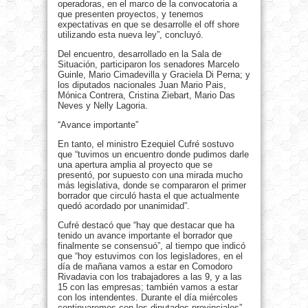
operadoras, en el marco de la convocatoria a
que presenten proyectos, y tenemos
expectativas en que se desarrolle el off shore
utilizando esta nueva ley”, concluyó.
Del encuentro, desarrollado en la Sala de
Situación, participaron los senadores Marcelo
Guinle, Mario Cimadevilla y Graciela Di Perna; y
los diputados nacionales Juan Mario Pais,
Mónica Contrera, Cristina Ziebart, Mario Das
Neves y Nelly Lagoria.
“Avance importante”
En tanto, el ministro Ezequiel Cufré sostuvo
que “tuvimos un encuentro donde pudimos darle
una apertura amplia al proyecto que se
presentó, por supuesto con una mirada mucho
más legislativa, donde se compararon el primer
borrador que circuló hasta el que actualmente
quedó acordado por unanimidad”.
Cufré destacó que “hay que destacar que ha
tenido un avance importante el borrador que
finalmente se consensuó”, al tiempo que indicó
que “hoy estuvimos con los legisladores, en el
día de mañana vamos a estar en Comodoro
Rivadavia con los trabajadores a las 9, y a las
15 con las empresas; también vamos a estar
con los intendentes. Durante el día miércoles
continuaremos con los diputados provinciales”.