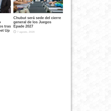
Chubut será sede del cierre
o
general de los Juegos
os tras
Epade 2027
eet Up
7 agosto, 2026