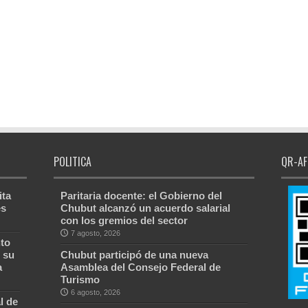
POLITICA
QR-AF
ita
Paritaria docente: el Gobierno del
es
Chubut alcanzó un acuerdo salarial
con los gremios del sector
7 agosto, 2026
to
 su
Chubut participó de una nueva
a
Asamblea del Consejo Federal de
Turismo
6 agosto, 2026
l de