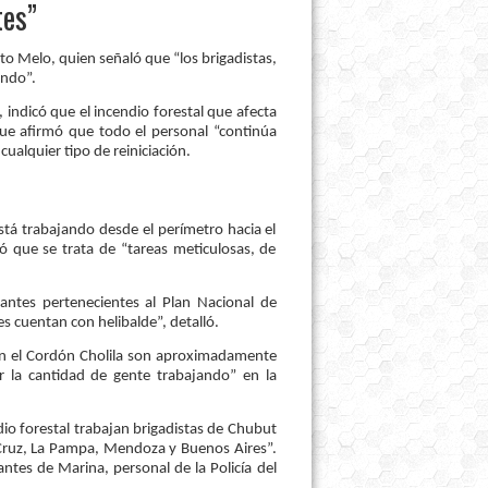
tes”
isto Melo, quien señaló que “los brigadistas,
ando”.
, indicó que el incendio forestal que afecta
que afirmó que todo el personal “continúa
cualquier tipo de reiniciación.
está trabajando desde el perímetro hacia el
egó que se trata de “tareas meticulosas, de
antes pertenecientes al Plan Nacional de
s cuentan con helibalde”, detalló.
 en el Cordón Cholila son aproximadamente
 la cantidad de gente trabajando” en la
dio forestal trabajan brigadistas de Chubut
 Cruz, La Pampa, Mendoza y Buenos Aires”.
antes de Marina, personal de la Policía del