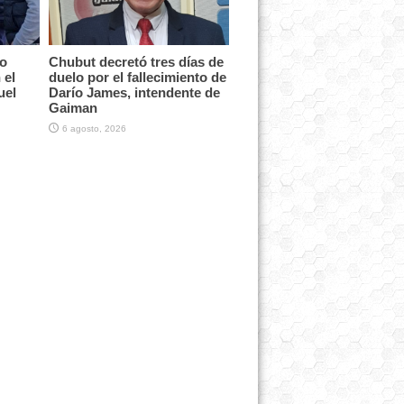
vo
Chubut decretó tres días de
 el
duelo por el fallecimiento de
uel
Darío James, intendente de
Gaiman
6 agosto, 2026