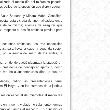
alizada el medio día del miércoles pasado,
res ediles de la oposición que dieron quórum
l Valle Saracho y Miriam Mabel González,
pecial está viciada de anormalidades, entre
rma de la misma; además de asegurar que
, respecto a sesión ordinaria prevista para
 sesiones ordinarias, los tres concejales
tivas, para llevar a cabo la segunda sesión
, por ausencia del resto de los ediles, la
paz, en donde quedó plasmada la situación.
l presidente del concejo en ejercicio, como
e me iba a ausentar unos días, lo cual no
ades, radicó las presentaciones penal
 en El Hoyo, y en los estrados de la justicia
a sesión especial del miércoles al medio día
emo en la se ha violado no solamente normas
como actuamos al respecto. En principio ya