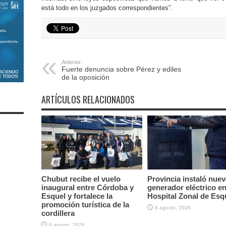
está todo en los juzgados correspondientes”.
Anterior:
Fuerte denuncia sobre Pérez y ediles
de la oposición
ARTÍCULOS RELACIONADOS
Chubut recibe el vuelo
Provincia instaló nue
inaugural entre Córdoba y
generador eléctrico en
Esquel y fortalece la
Hospital Zonal de Esq
promoción turística de la
6 agosto, 2026
cordillera
6 agosto, 2026