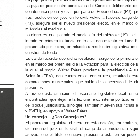
La puja de poder entre concejales del Concejo Deliberante de l
con denuncia penal y civil, por parte de Roberto Lucas (PJ), pre
tras resolución del juez en lo civil, volvió a hacerse cargo d
(PJ), asegura ser el nuevo presidente electo, en el marco d
miércoles al medio día.
Lo cierto es que pasado el medio día del miércoles(19), el 
letrado en primera instancia de lo civil con asiento en Lago
presentado por Lucas, en relación a resolución legislativa mun
cuestión de fondo.
Es válido recordar que dicha resolución, surge de la primera se
en el marco del orden del día la votación para la elección de 
la cual el propio Walter Pérez proclama la presidencia A
Salamín (FPV), con cuatro votos contra tres; resultado este
corporaciones municipales, que habla de la necesidad de al
presentes.
A raíz de esta situación, el escenario legislativo local, ent
encontradas que dejan a la luz una feroz interna política, en 
del bloque justicialista, sino que también mueven sus fichas en
y PVEH), en apoyo a Walter Pérez.
Un concejo… ¿Dos Concejales?
El panorama legislativo al cierre de esta edición, era confus
dictamen del juez en lo civil, el cargo de la presidencia si
asevera que el titulo de nuevo presidente está en su poder