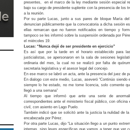
presentes, en el marco de la ley mediante sesión especial re
bajo su cargo de presidente suplente con la presencia de los t
a la reunión.
Por su parte Lucas, junto a sus pares de bloque María de
denuncian públicamente que la convocatoria a dicha sesión es
ellas remarcan que no fueron notificados en tiempo y fo
tampoco se les informó sobre la suspensión ordenada por Pérez
el miércoles 19.
Lucas: “Nunca dejé de ser presidente en ejercicio”
Es así que por la tarde en el horario establecido para las
justicialistas, se apersonaron en la sala de sesiones legisla
ordinaria del mes, la cual no se realizó por falta de quórum
secretaria legislativa y el asesor legal del concejo.
En ese marco se labró un acta, ante la presencia del juez de 
En dialogo con este medio, Lucas, aseveró “Continúo siendo e
siempre lo he estado, no me tome licencia, solo comente qu
llegó a una semana”
Al tiempo que informó que ante una serie de anormalid
correspondientes ante el ministerio fiscal público, con oficina
civil, con asiento en Lago Puelo.
También indicó que se solicitó ante la justicia la nulidad de l
encabezada por Pérez.
Por otra parte Lucas, dijo “La situación llego a un punto extr
internas, sino leyes especificas que vamos a tener que ver 