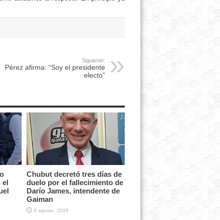
Siguiente:
Pérez afirma: “Soy el presidente
electo”
vo
Chubut decretó tres días de
 el
duelo por el fallecimiento de
uel
Darío James, intendente de
Gaiman
6 agosto, 2026