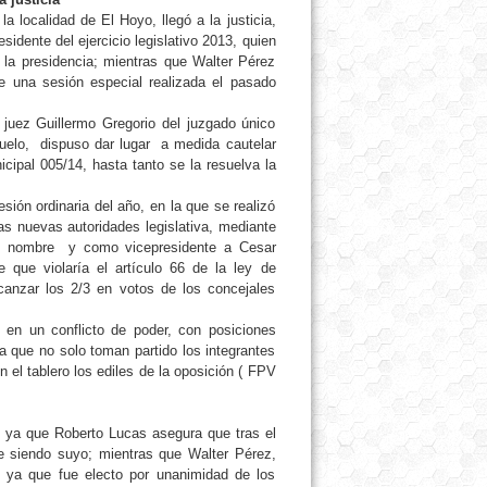
a localidad de El Hoyo, llegó a la justicia,
sidente del ejercicio legislativo 2013, quien
e la presidencia; mientras que Walter Pérez
e una sesión especial realizada el pasado
juez Guillermo Gregorio del juzgado único
 Puelo, dispuso dar lugar a medida cautelar
icipal 005/14, hasta tanto se la resuelva la
sión ordinaria del año, en la que se realizó
las nuevas autoridades legislativa, mediante
 su nombre y como vicepresidente a Cesar
 que violaría el artículo 66 de la ley de
canzar los 2/3 en votos de los concejales
re en un conflicto de poder, con posiciones
la que no solo toman partido los integrantes
 el tablero los ediles de la oposición ( FPV
o, ya que Roberto Lucas asegura que tras el
gue siendo suyo; mientras que Walter Pérez,
, ya que fue electo por unanimidad de los