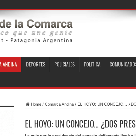
 ANDINA
DEPORTES
POLICIALES
POLITICA
COMUNICADO
Home
/
Comarca Andina
/
EL HOYO: UN CONCEJO… ¿D
EL HOYO: UN CONCEJO… ¿DOS PRE
La puja por la presidencia del concejo deliberante llegó a l