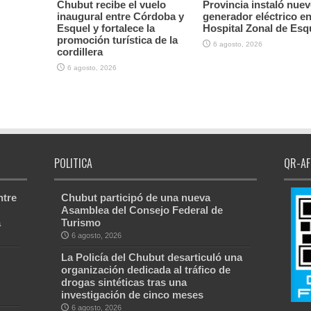
Chubut recibe el vuelo
Provincia instaló nue
inaugural entre Córdoba y
generador eléctrico en
Esquel y fortalece la
Hospital Zonal de Esq
promoción turística de la
6 agosto, 2026
cordillera
6 agosto, 2026
POLITICA
QR-AF
ntre
Chubut participó de una nueva
Asamblea del Consejo Federal de
a
Turismo
6 agosto, 2026
La Policía del Chubut desarticuló una
organización dedicada al tráfico de
drogas sintéticas tras una
investigación de cinco meses
6 agosto, 2026