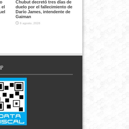
vo
Chubut decretó tres días de
 el
duelo por el fallecimiento de
uel
Darío James, intendente de
Gaiman
6 agosto, 2026
IP