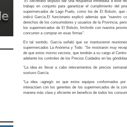
“El Secretario dispuso dar una respuesta inmediata a este re
trabajo en conjunto para garantizar el cumplimiento del p
supermercados de Lago Puelo, como los de El Bolsón, que s
indicó García.
El funcionario explicó además que “nuestro c
derechos de los consumidores y usuarios de la Provincia, per
los supermercados de El Bolsón, limítrofe con nuestra provi
concurren a comprar en esas firmas”.
En tal sentido, García señaló que se mantuvieron reunione
supermercados La Anónima y Todo. “Se mostraron muy receptivo
de que estos mismo vecinos, que tendrán a su cargo el Centro
adelante los controles de los Precios Cuidados en las góndolas
“La idea es llevar a cabo relevamientos de precios seman
sostuvo García.
“La idea –agregó- es que estos equipos conformados por
interactúen con los gerentes de los supermercados de la zon
manera más clara y eficiente en beneficio de todos los consum