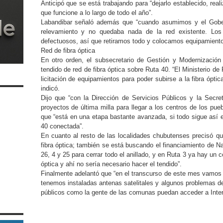
Anticipó que se está trabajando para “dejarlo establecido, rea
que funcione a lo largo de todo el año”.
Labandibar señaló además que “cuando asumimos y el Gober
relevamiento y no quedaba nada de la red existente. Lo
defectuosos, así que retiramos todo y colocamos equipamient
Red de fibra óptica
En otro orden, el subsecretario de Gestión y Modernización 
tendido de red de fibra óptica sobre Ruta 40. “El Ministerio de 
licitación de equipamientos para poder subirse a la fibra óptic
indicó.
Dijo que “con la Dirección de Servicios Públicos y la Secre
proyectos de última milla para llegar a los centros de los pueb
que “está en una etapa bastante avanzada, si todo sigue así e
40 conectada”.
En cuanto al resto de las localidades chubutenses precisó que
fibra óptica; también se está buscando el financiamiento de Na
26, 4 y 25 para cerrar todo el anillado, y en Ruta 3 ya hay un 
óptica y ahí no sería necesario hacer el tendido”.
Finalmente adelantó que “en el transcurso de este mes vamos 
tenemos instaladas antenas satelitales y algunos problemas de
públicos como la gente de las comunas puedan acceder a Inter