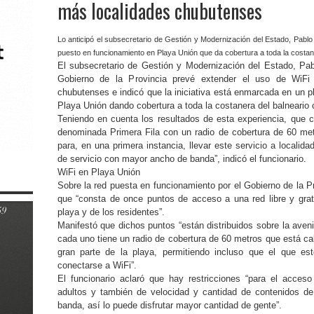
más localidades chubutenses
Lo anticipó el subsecretario de Gestión y Modernización del Estado, Pablo
puesto en funcionamiento en Playa Unión que da cobertura a toda la costaner
El subsecretario de Gestión y Modernización del Estado, Pab
Gobierno de la Provincia prevé extender el uso de WiFi 
chubutenses e indicó que la iniciativa está enmarcada en un 
Playa Unión dando cobertura a toda la costanera del balneario c
Teniendo en cuenta los resultados de esta experiencia, que
denominada Primera Fila con un radio de cobertura de 60 me
para, en una primera instancia, llevar este servicio a localid
de servicio con mayor ancho de banda”, indicó el funcionario.
WiFi en Playa Unión
Sobre la red puesta en funcionamiento por el Gobierno de la P
que “consta de once puntos de acceso a una red libre y gratui
playa y de los residentes”.
Manifestó que dichos puntos “están distribuidos sobre la ave
cada uno tiene un radio de cobertura de 60 metros que está cal
gran parte de la playa, permitiendo incluso que el que e
conectarse a WiFi”.
El funcionario aclaró que hay restricciones “para el acces
adultos y también de velocidad y cantidad de contenidos de
banda, así lo puede disfrutar mayor cantidad de gente”.