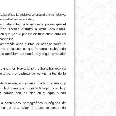
 Labandíbar. La iniciativa se encuadra en un plan ya
a del balneario capitalino.
lo Labandibar, adelantó este jueves que el
con acceso gratuito a otras localidades
plan que ya fue puesto en funcionamiento en
apitalino.
 comprende once puntos de acceso sobre la
tros cada uno; es que “estamos trabajando
ades cordilleranas donde hay algún prestador
rovincia en Playa Unión, Labandibar explicó
ta para el disfrute de los visitantes de la
nida Rawson, en la denominada costanera, y
culado para que cubra toda la primera fila y
sté parado con los pies en el agua pueda
o a contenidos pornográficos o páginas de
 bajada para evitar el abuso del ancho de