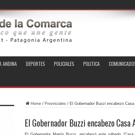
 ANDINA
DEPORTES
POLICIALES
POLITICA
COMUNICADO
Home
/
Provinciales
/
El Gobernador Buzzi encabezo Casa 
El Gobernador Buzzi encabezo Casa A
El Gobernador Martín Buzzi, encabezó este sábado “Casa A