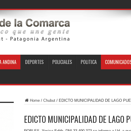
 ANDINA
DEPORTES
POLICIALES
POLITICA
COMUNICADO
Home
/
Chubut
/
EDICTO MUNICIPALIDAD DE LAGO PU
EDICTO MUNICIPALIDAD DE LAGO 
ROBLES, Yesica Edith, DNI 33.490.373 se informa a Ud. a q