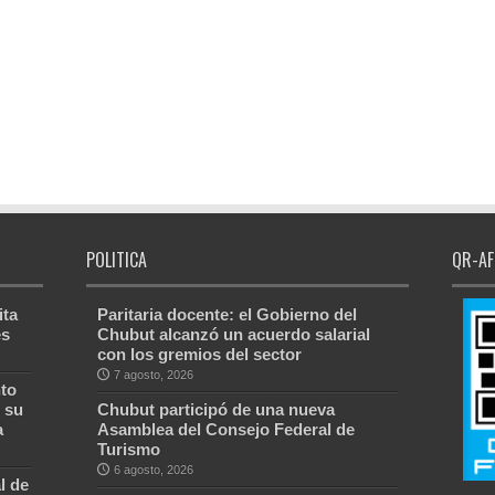
POLITICA
QR-AF
ita
Paritaria docente: el Gobierno del
es
Chubut alcanzó un acuerdo salarial
con los gremios del sector
7 agosto, 2026
to
 su
Chubut participó de una nueva
a
Asamblea del Consejo Federal de
Turismo
6 agosto, 2026
l de