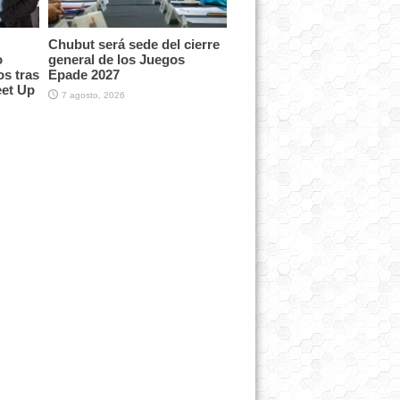
Chubut será sede del cierre
o
general de los Juegos
os tras
Epade 2027
eet Up
7 agosto, 2026