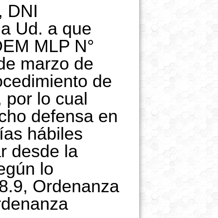
, DNI
 a Ud. a que
 DEM MLP N°
de marzo de
ocedimiento de
 por lo cual
echo defensa en
ías hábiles
ar desde la
egún lo
118.9, Ordenanza
rdenanza