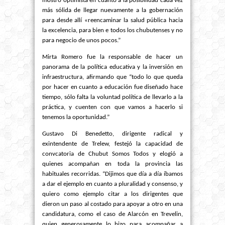
mostró optimista en cuanto a la posibilidad cada vez
más sólida de llegar nuevamente a la gobernación
para desde allí «reencaminar la salud pública hacia
la excelencia, para bien e todos los chubutenses y no
para negocio de unos pocos.”
Mirta Romero fue la responsable de hacer un
panorama de la política educativa y la inversión en
infraestructura, afirmando que “todo lo que queda
por hacer en cuanto a educación fue diseñado hace
tiempo, sólo falta la voluntad política de llevarlo a la
práctica, y cuenten con que vamos a hacerlo si
tenemos la oportunidad.”
Gustavo Di Benedetto, dirigente radical y
exintendente de Trelew, festejó la capacidad de
convcatoria de Chubut Somos Todos y elogió a
quienes acompañan en toda la provincia las
habituales recorridas. “Dijimos que día a día íbamos
a dar el ejemplo en cuanto a pluralidad y consenso, y
quiero como ejemplo citar a los dirigentes que
dieron un paso al costado para apoyar a otro en una
candidatura, como el caso de Alarcón en Trevelin,
quien generosamente lo hizo para acompañar a