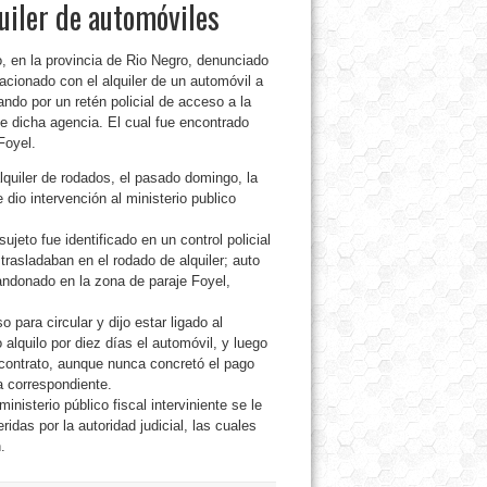
uiler de automóviles
, en la provincia de Rio Negro, denunciado
lacionado con el alquiler de un automóvil a
ando por un retén policial de acceso a la
e dicha agencia. El cual fue encontrado
Foyel.
lquiler de rodados, el pasado domingo, la
dio intervención al ministerio publico
ujeto fue identificado en un control policial
rasladaban en el rodado de alquiler; auto
andonado en la zona de paraje Foyel,
para circular y dijo estar ligado al
alquilo por diez días el automóvil, y luego
l contrato, aunque nunca concretó el pago
a correspondiente.
inisterio público fiscal interviniente se le
idas por la autoridad judicial, las cuales
.