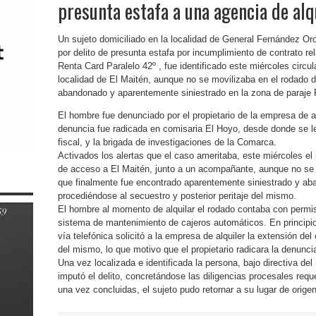
presunta estafa a una agencia de alq
Un sujeto domiciliado en la localidad de General Fernández Oro
por delito de presunta estafa por incumplimiento de contrato re
Renta Card Paralelo 42º , fue identificado este miércoles circul
localidad de El Maitén, aunque no se movilizaba en el rodado d
abandonado y aparentemente siniestrado en la zona de paraje 
El hombre fue denunciado por el propietario de la empresa de a
denuncia fue radicada en comisaria El Hoyo, desde donde se le 
fiscal, y la brigada de investigaciones de la Comarca.
Activados los alertas que el caso ameritaba, este miércoles el s
de acceso a El Maitén, junto a un acompañante, aunque no se t
que finalmente fue encontrado aparentemente siniestrado y ab
procediéndose al secuestro y posterior peritaje del mismo.
El hombre al momento de alquilar el rodado contaba con permiso 
sistema de mantenimiento de cajeros automáticos. En principio 
vía telefónica solicitó a la empresa de alquiler la extensión de
del mismo, lo que motivo que el propietario radicara la denunci
Una vez localizada e identificada la persona, bajo directiva del m
imputó el delito, concretándose las diligencias procesales requer
una vez concluidas, el sujeto pudo retornar a su lugar de origen