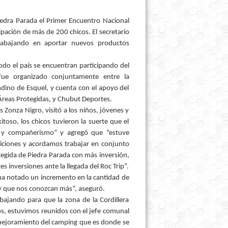
Piedra Parada el Primer Encuentro Nacional
ipación de más de 200 chicos. El secretario
rabajando en aportar nuevos productos
odo el país se encuentran participando del
fue organizado conjuntamente entre la
dino de Esquel, y cuenta con el apoyo del
 Áreas Protegidas, y Chubut Deportes.
 Zonza Nigro, visitó a los niños, jóvenes y
oso, los chicos tuvieron la suerte que el
e y compañerismo” y agregó que “estuve
iciones y acordamos trabajar en conjunto
otegida de Piedra Parada con más inversión,
s inversiones ante la llegada del Roc Trip”.
ha notado un incremento en la cantidad de
 y que nos conozcan más”, aseguró.
bajando para que la zona de la Cordillera
os, estuvimos reunidos con el jefe comunal
l mejoramiento del camping que es donde se