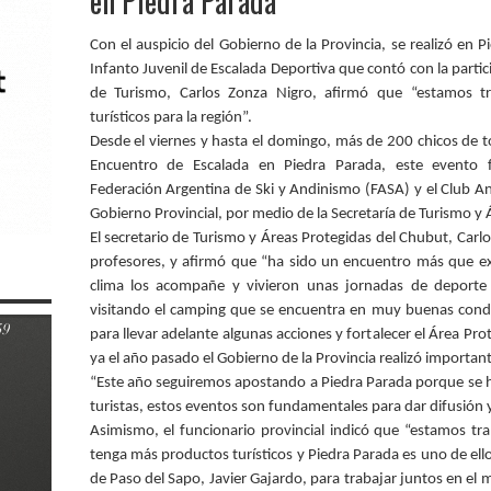
en Piedra Parada
Con el auspicio del Gobierno de la Provincia, se realizó en 
Infanto Juvenil de Escalada Deportiva que contó con la partic
de Turismo, Carlos Zonza Nigro, afirmó que “estamos t
turísticos para la región”.
Desde el viernes y hasta el domingo, más de 200 chicos de t
Encuentro de Escalada en Piedra Parada,
este evento 
Federación Argentina de Ski y Andinismo (FASA) y el Club An
Gobierno Provincial, por medio de la Secretaría de Turismo y
El secretario de Turismo y Áreas Protegidas del Chubut, Carlos
profesores, y afirmó que “ha sido un encuentro más que exit
clima los acompañe y vivieron unas jornadas de deport
visitando el camping que se encuentra en muy buenas cond
para llevar adelante algunas acciones y fortalecer el Área Pr
ya el año pasado el Gobierno de la Provincia realizó importante
“Este año seguiremos apostando a Piedra Parada porque se 
turistas, estos eventos son fundamentales para dar difusión
Asimismo, el funcionario provincial indicó que “estamos tra
tenga más productos turísticos y Piedra Parada es uno de ell
de Paso del Sapo, Javier Gajardo, para trabajar juntos en e