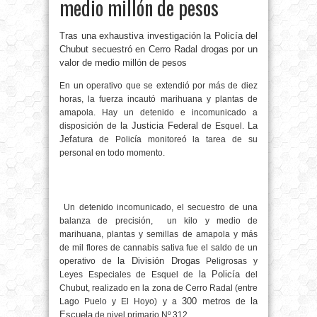
medio millón de pesos
Tras una exhaustiva investigación la Policía del
Chubut secuestró en Cerro Radal drogas por un
valor de medio millón de pesos
En un operativo que se extendió por más de diez
horas, la fuerza incautó marihuana y plantas de
amapola. Hay un detenido e incomunicado a
la Justicia Federal
La
disposición de
de Esquel.
Jefatura
de Policía monitoreó la tarea de su
personal en todo momento.
Un detenido incomunicado, el secuestro de una
balanza de precisión, un kilo y medio de
marihuana, plantas y semillas de amapola y más
de mil flores de cannabis sativa fue el saldo de un
la División Drogas
operativo de
Peligrosas y
la Policía
Leyes Especiales de Esquel de
del
Chubut, realizado en la zona de Cerro Radal (entre
300 metros
la
Lago Puelo y El Hoyo) y a
de
Escuela
de nivel primario Nº 312.