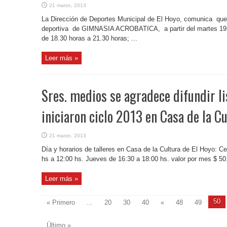
21 marzo, 2013
La Dirección de Deportes Municipal de El Hoyo, comunica que d
deportiva de GIMNASIA ACROBATICA, a partir del martes 19 
de 18.30 horas a 21.30 horas; ...
Leer más »
Sres. medios se agradece difundir li
iniciaron ciclo 2013 en Casa de la Cu
21 marzo, 2013
Día y horarios de talleres en Casa de la Cultura de El Hoyo: C
hs a 12:00 hs. Jueves de 16:30 a 18:00 hs. valor por mes $ 50.
Leer más »
50
« Primero
...
20
30
40
«
48
49
Último »