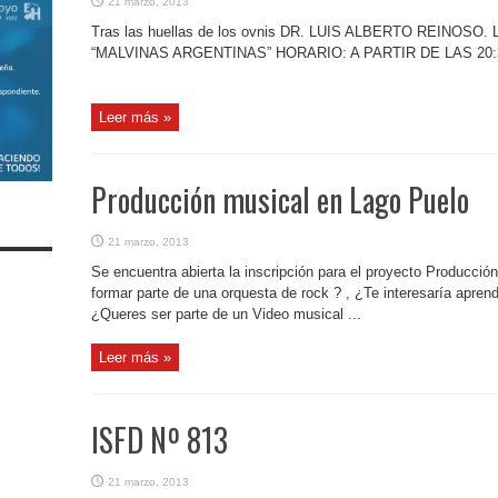
21 marzo, 2013
Tras las huellas de los ovnis DR. LUIS ALBERTO REINOS
“MALVINAS ARGENTINAS” HORARIO: A PARTIR DE LAS 20:
Leer más »
Producción musical en Lago Puelo
21 marzo, 2013
Se encuentra abierta la inscripción para el proyecto Producció
formar parte de una orquesta de rock ? , ¿Te interesaría apre
¿Queres ser parte de un Video musical ...
Leer más »
ISFD Nº 813
21 marzo, 2013