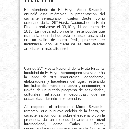
El intendente de El Hoyo Mirco Szudruk,
anunció este miércoles la presentación del
cantante venezolano Carlos Baute, como
coronario de la 29º Fiesta Nacional de la Fruta
Fina, a realizarse el 09,10 y 11 de enero de
2015. La nueva edición de la fiesta popular que
marca la identidad de esta localidad enclavada
en un valle de tierra fértil, promete ser
inolvidable con el cierre de las tres veladas
artísticas al más alto nivel.
Con su 29º Fiesta Nacional de la Fruta Fina, la
localidad de El Hoyo, homenajeara una vez más
la labor de sus productores, cosecheros,
elaboradores y hacedores del lugar, festejando
los frutos del trabajo, esfuerzo y dedicación, a
través de un nutrido programa de actividades,
culturales, artísticas y deportivas, que se
desarrollara durante tres jornadas.
Al respecto el intendente Mirco Szudruk,
remarcó que la nueva edición de la fiesta, se
caracteriza por contar sobre el escenario con la
presencia de un reconocido artista de nivel
internacional, como Carlos Baute,
presentándose por primera vez en la Comarca