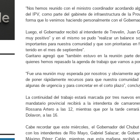
“Nos hemos reunido con el ministro coordinador acordando alg
del IPV, como parte del gabinete de infraestructura de la Prov
forma que lo venimos haciendo personalmente con el Gobernado
Luego, el Gobernador recibió al intendente de Trevelin, Juan G
muy positivo” y en el mismo se pudo “realizar un balance so
importantes para nuestra comunidad y que son prioritarias en
tenido en el mes de septiembre”.
Garitano agregó que “también estuvo en la reunión parte d
quienes hemos repasado la agenda de trabajo que vamos a po
“Fue una reunión muy esperada por nosotros y obviamente agr
de poner rápidamente recursos para que nuestra comunidad 
algunas de urgencia y para concretar en el corto plazo”, conclu
La continuidad del trabajo estará marcada por tres nuevos e
mandatario provincial recibirá a la intendenta de camar
Rossana Artero a las 12, mientras que por la tarde cerrar
Dolavon, a las 16.
Cabe recordar que este miércoles, el Gobernador del Chubut i
con los intendentes de Río Mayo, Gabriel Salazar; de Gobern
Máximo Pérez Catán, mientras que esta mañana recibió a