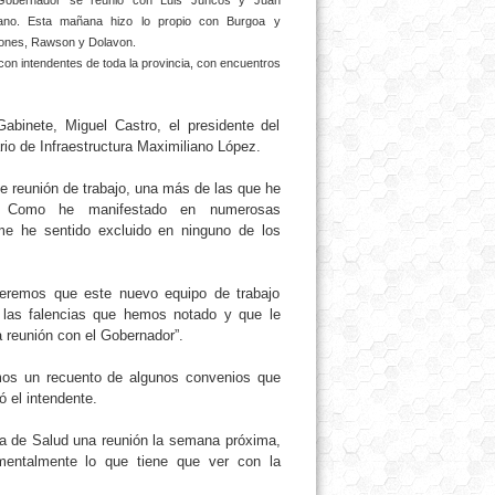
Gobernador se reunió con Luis Juncos y Juan
tano. Esta mañana hizo lo propio con Burgoa y
rones, Rawson y Dolavon.
con intendentes de toda la provincia, con encuentros
Gabinete, Miguel Castro, el presidente del
ario de Infraestructura Maximiliano López.
e reunión de trabajo, una más de las que he
r. Como he manifestado en numerosas
 me he sentido excluido en ninguno de los
eremos que este nuevo equipo de trabajo
r las falencias que hemos notado y que le
 reunión con el Gobernador”.
imos un recuento de algunos convenios que
ó el intendente.
a de Salud una reunión la semana próxima,
mentalmente lo que tiene que ver con la