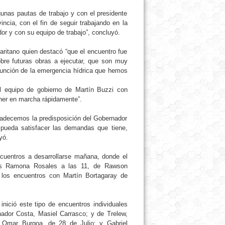
unas pautas de trabajo y con el presidente
incia, con el fin de seguir trabajando en la
r y con su equipo de trabajo”, concluyó.
aritano quien destacó “que el encuentro fue
bre futuras obras a ejecutar, que son muy
 función de la emergencia hídrica que hemos
el equipo de gobierno de Martín Buzzi con
ner en marcha rápidamente”.
adecemos la predisposición del Gobernador
pueda satisfacer las demandas que tiene,
yó.
ncuentros a desarrollarse mañana, donde el
ones Ramona Rosales a las 11, de Rawson
á los encuentros con Martín Bortagaray de
nició este tipo de encuentros individuales
ador Costa, Masiel Carrasco; y de Trelew,
 Omar Burgoa, de 28 de Julio; y Gabriel