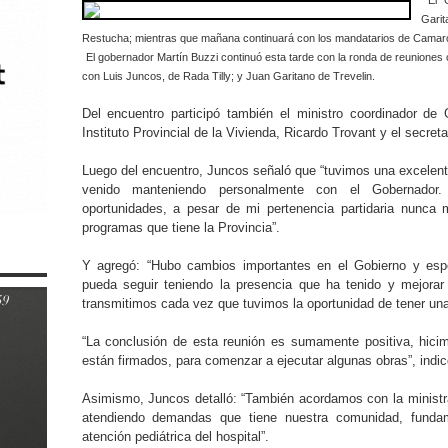
El 
Gari
Restucha; mientras que mañana continuará con los mandatarios de Cama
El gobernador Martín Buzzi continuó esta tarde con la ronda de reuniones 
con Luis Juncos, de Rada Tilly; y Juan Garitano de Trevelin.
Del encuentro participó también el ministro coordinador de 
Instituto Provincial de la Vivienda, Ricardo Trovant y el secret
Luego del encuentro, Juncos señaló que “tuvimos una excelent
venido manteniendo personalmente con el Gobernado
oportunidades, a pesar de mi pertenencia partidaria nunca
programas que tiene la Provincia”.
Y agregó: “Hubo cambios importantes en el Gobierno y esp
pueda seguir teniendo la presencia que ha tenido y mejora
transmitimos cada vez que tuvimos la oportunidad de tener una
“La conclusión de esta reunión es sumamente positiva, hic
están firmados, para comenzar a ejecutar algunas obras”, indic
Asimismo, Juncos detalló: “También acordamos con la ministr
atendiendo demandas que tiene nuestra comunidad, funda
atención pediátrica del hospital”.