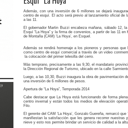
Esquí “La Hoya”
Además, con una inversión de 6 millones se dejará inaugura
centro de esquí. El acto será previo al lanzamiento oficial de 
a las 11.
El gobernador Martin Buzzi encabeza mañana, sábado 12, la
Esquí “La Hoya” y la firma de convenios, a partir de las 11 en
de Montaña (CAM) ‘La Hoya’, en Esquel.
Además se rendirá homenaje a los pioneros y personas que hi
como centro de esquí comercial a través de un video conmemo
la colocación del primer telesilla del cerro.
Más temprano, precisamente a las 9,30, el mandatario provincia
la Dirección Regional de Turismo, ubicado en la calle Sarmiento
Luego, a las 10,30, Buzzi inaugura la obra de pavimentación d
una inversión de 6 millones de pesos.
Apertura de “La Hoya”, Temporada 2014
Cabe destacar que La Hoya está funcionando de forma plena c
centro invernal y están todos los medios de elevación operativ
Filo.
El gerente del CAM ‘La Hoya’, Gonzalo Guereña, remarcó que “
manifiestan la satisfacción que les genera recorrer nuestra
nieve y esto nos permite brindar un servicio de calidad a la alt