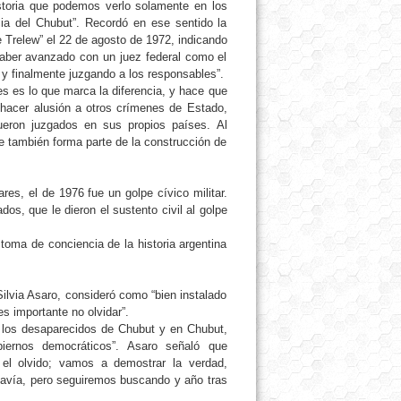
storia que podemos verlo solamente en los
ia del Chubut”. Recordó en ese sentido la
Trelew” el 22 de agosto de 1972, indicando
 haber avanzado con un juez federal como el
 y finalmente juzgando a los responsables”.
es es lo que marca la diferencia, y hace que
l hacer alusión a otros crímenes de Estado,
eron juzgados en sus propios países. Al
e también forma parte de la construcción de
res, el de 1976 fue un golpe cívico militar.
dos, que le dieron el sustento civil al golpe
toma de conciencia de la historia argentina
ilvia Asaro, consideró como “bien instalado
es importante no olvidar”.
 los desaparecidos de Chubut y en Chubut,
iernos democráticos”. Asaro señaló que
el olvido; vamos a demostrar la verdad,
avía, pero seguiremos buscando y año tras