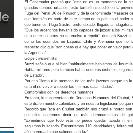
El Gobernador precisó que “este no es un momento de la hi
grandes centros urbanos, esto también sucedió en la provinc
Fuga del Penal U6 de Rawson y de la denominada “Masacre de 
que “también es parte de este tiempo de la política el poder
que tenemos, Hugo Sastre, profundizado, llegado a indagatoria
“Que los argentinos hayan sido capaces de juzgar a los militar
esto entre nosotros no se vuelva a repetir”, destacó Buzzi a
como los ocurridos en España, Chile y Alemania que no fu
respecto dijo que “son cosas que hay que poner en valor porqu
la Argentina”.
Golpe cívico-militar
Buzzi señaló que si bien “habitualmente hablamos de los milita
Había militares pero también había sectores distintos, organiza
de Estado”.
Por eso “llamo a la memoria de los más jóvenes porque en la 
está el no volver a repetir las mismas calamidades”.
Compromiso con los derechos humanos
En tanto, la subsecretaria de Derechos Humanos del Chubut, S
este día en nuestro calendario y en nuestra legislación porque 
Recordó que “acá en Chubut también nos cruzó el horror, son
por ellos queremos decir no más derrocamientos de gob
“aprendimos que todo esto no puede quedar tapado ni en 
seguimos buscando. Encontramos 110 identidades y faltan tod
año la verdad sigue saliendo a la luz”.