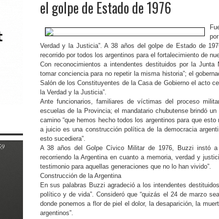
el golpe de Estado de 1976
Fue
po
Verdad y la Justicia”. A 38 años del golpe de Estado de 197
recorrido por todos los argentinos para el fortalecimiento de nu
Con reconocimientos a intendentes destituidos por la Junta 
tomar conciencia para no repetir la misma historia”; el gobern
Salón de los Constituyentes de la Casa de Gobierno el acto cen
la Verdad y la Justicia”.
Ante funcionarios, familiares de víctimas del proceso mili
escuelas de la Provincia; el mandatario chubutense brindó un 
camino “que hemos hecho todos los argentinos para que esto no 
a juicio es una construcción política de la democracia argen
esto sucediera”.
A 38 años del Golpe Cívico Militar de 1976, Buzzi instó 
recorriendo la Argentina en cuanto a memoria, verdad y just
testimonio para aquellas generaciones que no lo han vivido”.
Construcción de la Argentina
En sus palabras Buzzi agradeció a los intendentes destituidos
político y de vida”. Consideró que “quizás el 24 de marzo sea 
donde ponemos a flor de piel el dolor, la desaparición, la mu
argentinos”.