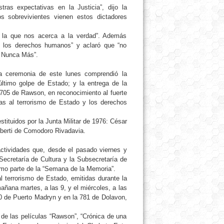
as expectativas en la Justicia”, dijo la
s sobrevivientes vienen estos dictadores
e la que nos acerca a la verdad”. Además
 los derechos humanos” y aclaró que “no
, Nunca Más”.
 la ceremonia de este lunes comprendió la
último golpe de Estado; y la entrega de la
.705 de Rawson, en reconocimiento al fuerte
das al terrorismo de Estado y los derechos
ituidos por la Junta Militar de 1976: César
berti de Comodoro Rivadavia.
ctividades que, desde el pasado viernes y
Secretaría de Cultura y la Subsecretaría de
mo parte de la “Semana de la Memoria”.
 terrorismo de Estado, emitidas durante la
añana martes, a las 9, y el miércoles, a las
10 de Puerto Madryn y en la 781 de Dolavon,
 de las películas “Rawson”, “Crónica de una