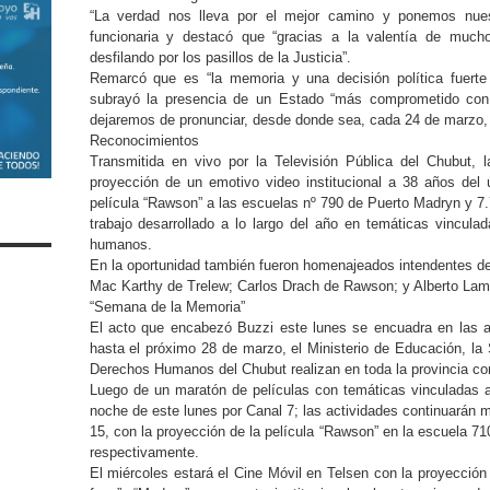
“La verdad nos lleva por el mejor camino y ponemos nuestr
funcionaria y destacó que “gracias a la valentía de mucho
desfilando por los pasillos de la Justicia”.
Remarcó que es “la memoria y una decisión política fuert
subrayó la presencia de un Estado “más comprometido con
dejaremos de pronunciar, desde donde sea, cada 24 de marzo
Reconocimientos
Transmitida en vivo por la Televisión Pública del Chubut,
proyección de un emotivo video institucional a 38 años del 
película “Rawson” a las escuelas nº 790 de Puerto Madryn y 7
trabajo desarrollado a lo largo del año en temáticas vincula
humanos.
En la oportunidad también fueron homenajeados intendentes dest
Mac Karthy de Trelew; Carlos Drach de Rawson; y Alberto Lam
“Semana de la Memoria”
El acto que encabezó Buzzi este lunes se encuadra en las a
hasta el próximo 28 de marzo, el Ministerio de Educación, la 
Derechos Humanos del Chubut realizan en toda la provincia co
Luego de un maratón de películas con temáticas vinculadas al
noche de este lunes por Canal 7; las actividades continuarán m
15, con la proyección de la película “Rawson” en la escuela 7
respectivamente.
El miércoles estará el Cine Móvil en Telsen con la proyección