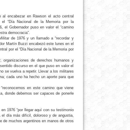
 al encabezar en Rawson el acto central
r el “Día Nacional de la Memoria por la
6, el Gobernador puso en valor el “camino
estra democracia”.
Militar de 1976 y un llamado a “recordar y
ador Martín Buzzi encabezó este lunes en el
tral por el “Día Nacional de la Memoria por
tar, organizaciones de derechos humanos y
sentido discurso en el que puso en valor el
se vuelva a repetir. Llevar a los militares
tina; cada uno ha hecho un aporte para que
a “reconocernos en este camino que viene
icia, donde debemos ser capaces de ponerle
 en 1976 “por llegar aquí con su testimonio
el día más difícil, doloroso y de angustia,
erte de muchos argentinos en manos de otros