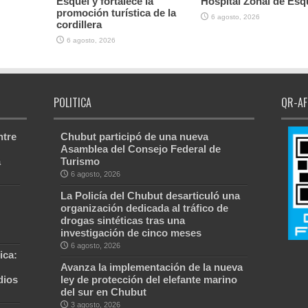
Esquel y fortalece la
Hospital Zonal de Esq
promoción turística de la
6 agosto, 2026
cordillera
6 agosto, 2026
POLITICA
QR-AF
ntre
Chubut participó de una nueva
Asamblea del Consejo Federal de
a
Turismo
6 agosto, 2026
La Policía del Chubut desarticuló una
organización dedicada al tráfico de
drogas sintéticas tras una
investigación de cinco meses
6 agosto, 2026
ica:
Avanza la implementación de la nueva
dios
ley de protección del elefante marino
del sur en Chubut
3 agosto, 2026