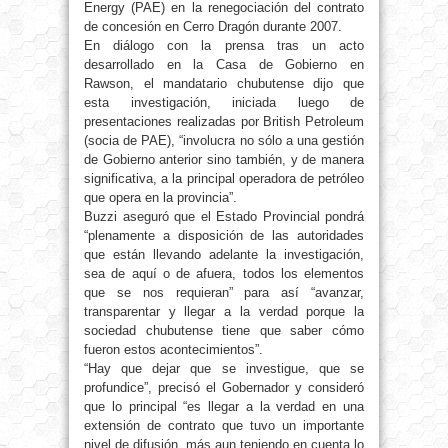
Energy (PAE) en la renegociación del contrato
de concesión en Cerro Dragón durante 2007.
En diálogo con la prensa tras un acto
desarrollado en la Casa de Gobierno en
Rawson, el mandatario chubutense dijo que
esta investigación, iniciada luego de
presentaciones realizadas por British Petroleum
(socia de PAE), “involucra no sólo a una gestión
de Gobierno anterior sino también, y de manera
significativa, a la principal operadora de petróleo
que opera en la provincia”.
Buzzi aseguró que el Estado Provincial pondrá
“plenamente a disposición de las autoridades
que están llevando adelante la investigación,
sea de aquí o de afuera, todos los elementos
que se nos requieran” para así “avanzar,
transparentar y llegar a la verdad porque la
sociedad chubutense tiene que saber cómo
fueron estos acontecimientos”.
“Hay que dejar que se investigue, que se
profundice”, precisó el Gobernador y consideró
que lo principal “es llegar a la verdad en una
extensión de contrato que tuvo un importante
nivel de difusión, más aun teniendo en cuenta lo