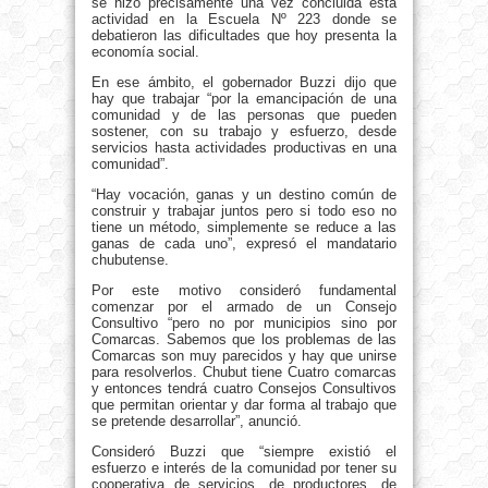
se hizo precisamente una vez concluida esta
actividad en la Escuela Nº 223
donde se
debatieron las dificultades que hoy presenta la
economía social.
En ese ámbito, el gobernador Buzzi dijo que
hay que trabajar “por la emancipación de una
comunidad y de las personas que pueden
sostener, con su trabajo y esfuerzo, desde
servicios hasta actividades productivas en una
comunidad”.
“Hay vocación, ganas y un destino común de
construir y trabajar juntos pero si todo eso no
tiene un método, simplemente se reduce a las
ganas de cada uno”, expresó el mandatario
chubutense.
Por este motivo consideró fundamental
comenzar por el armado de un Consejo
Consultivo “pero no por municipios sino por
Comarcas. Sabemos que los problemas de las
Comarcas son muy parecidos y hay que unirse
para resolverlos. Chubut tiene Cuatro comarcas
y entonces tendrá cuatro Consejos Consultivos
que permitan orientar y dar forma al trabajo que
se pretende desarrollar”, anunció.
Consideró Buzzi que “siempre existió el
esfuerzo e interés de la comunidad por tener su
cooperativa de servicios, de productores, de