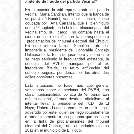
¿Intento de fraude del partido Vecinal?
En la ocasión la edil representante del partido
vecinal, Marta Santillán, intento que la banca de
su par José Bondel, vacía por licencia, fuese
ocupada por Ana Carranza, que si bien figuró
como 1º suplente en la boletas eleccionarias del
vecinalismo, su cargo no contaba hasta el
cierre de esta edición con la correspondiente
proclamación del tribunal electoral del Chubut.
En este intento fallido, Santillán trato de
imponerle al presidente del Honorable Concejo
Deliberante, la toma de juramento y como este
se negó sabiendo la irregularidad existente, la
concejal del PVEH manejado por el ex
intendente Breide, se retiro enfurecida del
concejo, seguida por detrás por los otros dos
ediles opositores presentes.
Esta situación, no hace más que generar
sospechas sobre el accionar del PVEH, con
clara intencionalidad política de “embarrar aún
más la cancha”, afirman desde el oficialismo, al
intentar llevar al presidente del HCD de El
Hoyo, Roberto Lucas a cometer un acto ilegal,
advertido por éste, quien se negó rotundamente
a tomar juramento a una persona que no figura
en la lista de proclamaciones del tribunal
electoral del Chubut, de autoridades electas
2011 en el municipio de El Hoyo.