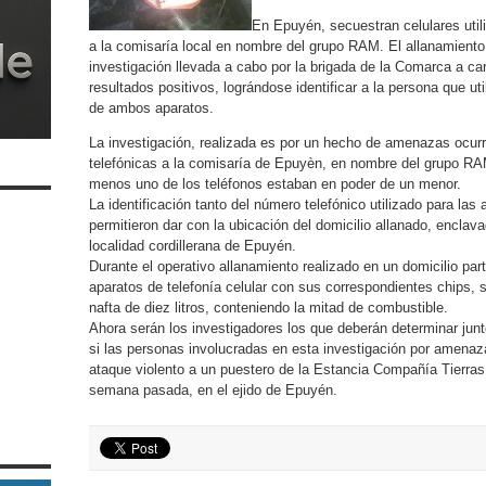
En Epuyén, secuestran celulares uti
a la comisaría local en nombre del grupo RAM. El allanamiento 
investigación llevada a cabo por la brigada de la Comarca a ca
resultados positivos, lográndose identificar a la persona que ut
de ambos aparatos.
La investigación, realizada es por un hecho de amenazas ocur
telefónicas a la comisaría de Epuyèn, en nombre del grupo RA
menos uno de los teléfonos estaban en poder de un menor.
La identificación tanto del número telefónico utilizado para la
permitieron dar con la ubicación del domicilio allanado, encla
localidad cordillerana de Epuyén.
Durante el operativo allanamiento realizado en un domicilio pa
aparatos de telefonía celular con sus correspondientes chips, 
nafta de diez litros, conteniendo la mitad de combustible.
Ahora serán los investigadores los que deberán determinar junto
si las personas involucradas en esta investigación por amenaza
ataque violento a un puestero de la Estancia Compañía Tierras 
semana pasada, en el ejido de Epuyén.