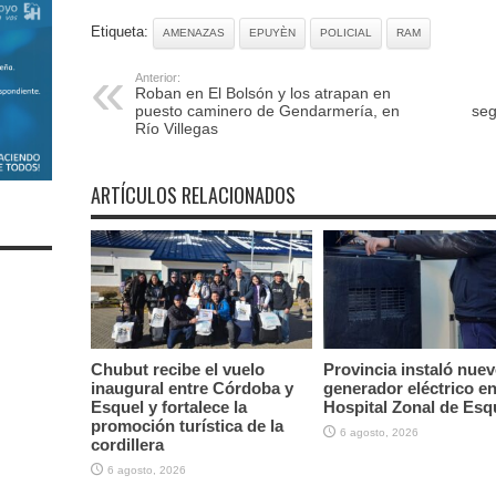
Etiqueta:
AMENAZAS
EPUYÈN
POLICIAL
RAM
Anterior:
Roban en El Bolsón y los atrapan en
puesto caminero de Gendarmería, en
seg
Río Villegas
ARTÍCULOS RELACIONADOS
Chubut recibe el vuelo
Provincia instaló nue
inaugural entre Córdoba y
generador eléctrico en
Esquel y fortalece la
Hospital Zonal de Esq
promoción turística de la
6 agosto, 2026
cordillera
6 agosto, 2026