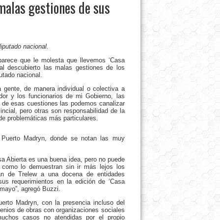
malas gestiones de sus
iputado nacional.
parece que le molesta que llevemos ‘Casa
al descubierto las malas gestiones de los
utado nacional.
gente, de manera individual o colectiva a
or y los funcionarios de mi Gobierno, las
s de esas cuestiones las podemos canalizar
ncial, pero otras son responsabilidad de la
 de problemáticas más particulares.
 Puerto Madryn, donde se notan las muy
 Abierta es una buena idea, pero no puede
 como lo demuestran sin ir más lejos los
cán de Trelew a una docena de entidades
sus requerimientos en la edición de ‘Casa
 mayo”, agregó Buzzi.
erto Madryn, con la presencia incluso del
venios de obras con organizaciones sociales
uchos casos no atendidas por el propio