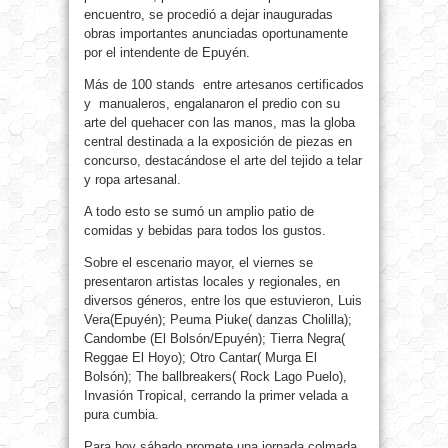
encuentro, se procedió a dejar inauguradas
obras importantes anunciadas oportunamente
por el intendente de Epuyén.
Más de 100 stands entre artesanos certificados
y manualeros, engalanaron el predio con su
arte del quehacer con las manos, mas la globa
central destinada a la exposición de piezas en
concurso, destacándose el arte del tejido a telar
y ropa artesanal.
A todo esto se sumó un amplio patio de
comidas y bebidas para todos los gustos.
Sobre el escenario mayor, el viernes se
presentaron artistas locales y regionales, en
diversos géneros, entre los que estuvieron, Luis
Vera(Epuyén); Peuma Piuke( danzas Cholilla);
Candombe (El Bolsón/Epuyén); Tierra Negra(
Reggae El Hoyo); Otro Cantar( Murga El
Bolsón); The ballbreakers( Rock Lago Puelo),
Invasión Tropical, cerrando la primer velada a
pura cumbia.
Para hoy sábado promete una jornada colmada