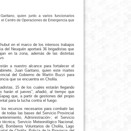
aritano, quien junto a varios funcionarios
de el Centro de Operaciones de Emergencia que
hubut en el marco de los intensos trabajos
cia del Neuquén aportará 36 brigadistas que
jan en la zona, además de las distintas
vo.
tán a nuestro alcance para fortalecer el
abinete, Juan Garitano, quien este martes
incial del Gobierno de Martín Buzzi para
ncia que se encuentra en Cholila.
adistas, 15 de los cuales estarán llegando
o harán el jueves”, añadió, al tiempo que
Sapag que, a partir de gestiones del propio
tal para la lucha contra el fuego.
 los recursos necesarios para combatir las
 de todas las bases del Servicio Provincial
enimiento, Administración-; el Servicio
técnica; Servicio Meteorológico Nacional;
; Bomberos Voluntarios de Cholila, Lago
ital de Cholila; Policía de la Provincia del