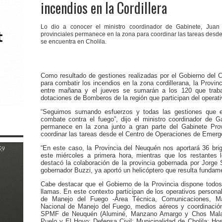
incendios en la Cordillera
Lo dio a conocer el ministro coordinador de Gabinete, Juan G
provinciales permanece en la zona para coordinar las tareas des
se encuentra en Cholila.
Como resultado de gestiones realizadas por el Gobierno del C
para combatir los incendios en la zona cordillerana, la Provin
entre mañana y el jueves se sumarán a los 120 que traba
dotaciones de Bomberos de la región que participan del operati
“Seguimos sumando esfuerzos y todas las gestiones que es
combate contra el fuego”, dijo el ministro coordinador de G
permanece en la zona junto a gran parte del Gabinete Prov
coordinar las tareas desde el Centro de Operaciones de Emerge
“En este caso, la Provincia del Neuquén nos aportará 36 brig
este miércoles a primera hora, mientras que los restantes l
destacó la colaboración de la provincia gobernada por Jorge 
gobernador Buzzi, ya aportó un helicóptero que resulta fundamen
Cabe destacar que el Gobierno de la Provincia dispone todos
llamas. En este contexto participan de los operativos personal
de Manejo del Fuego -Área Técnica, Comunicaciones, Mant
Nacional de Manejo del Fuego, medios aéreos y coordinación 
SPMF de Neuquén (Aluminé, Manzano Amargo y Chos Malal)
Puelo y El Hoyo; Defensa Civil; Municipalidad de Cholila; Hosp