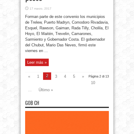
17 marzo, 2017
Forman parte de este convenio los municipios
de Trelew, Puerto Madryn, Comodoro Rivadavia,
Esquel, Rawson, Gaiman, Rada Tilly, Cholila, El
Hoyo, El Maitén, Trevelin, Camarones,
Sarmiento y Gobernador Costa. El gobernador
del Chubut, Mario Das Neves, firmó este
viernes en ...
Leer más »
2
«
1
3
4
5
»
Página 2 di 13
10
...
Último »
GOB CH