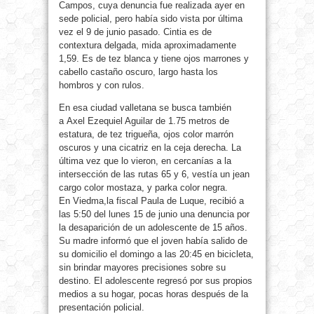
Campos, cuya denuncia fue realizada ayer en
sede policial, pero había sido vista por última
vez el 9 de junio pasado. Cintia es de
contextura delgada, mida aproximadamente
1,59. Es de tez blanca y tiene ojos marrones y
cabello castaño oscuro, largo hasta los
hombros y con rulos.
En esa ciudad valletana se busca también
a Axel Ezequiel Aguilar de 1.75 metros de
estatura, de tez trigueña, ojos color marrón
oscuros y una cicatriz en la ceja derecha. La
última vez que lo vieron, en cercanías a la
intersección de las rutas 65 y 6, vestía un jean
cargo color mostaza, y parka color negra.
En Viedma,la fiscal Paula de Luque, recibió a
las 5:50 del lunes 15 de junio una denuncia por
la desaparición de un adolescente de 15 años.
Su madre informó que el joven había salido de
su domicilio el domingo a las 20:45 en bicicleta,
sin brindar mayores precisiones sobre su
destino. El adolescente regresó por sus propios
medios a su hogar, pocas horas después de la
presentación policial.