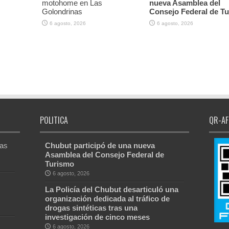
motohome en Las
nueva Asamblea del
Golondrinas
Consejo Federal de T
6 agosto, 2026
6 agosto, 2026
POLITICA
QR-AF
Las
Chubut participó de una nueva
Asamblea del Consejo Federal de
Turismo
6 agosto, 2026
La Policía del Chubut desarticuló una
organización dedicada al tráfico de
drogas sintéticas tras una
investigación de cinco meses
6 agosto, 2026