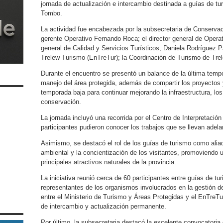
jornada de actualización e intercambio destinada a guías de tu
Tombo.
La actividad fue encabezada por la subsecretaria de Conservac
gerente Operativo Fernando Roca; el director general de Operati
general de Calidad y Servicios Turísticos, Daniela Rodríguez P
Trelew Turismo (EnTreTur); la Coordinación de Turismo de Tre
Durante el encuentro se presentó un balance de la última tem
manejo del área protegida, además de compartir los proyectos 
temporada baja para continuar mejorando la infraestructura, los
conservación.
La jornada incluyó una recorrida por el Centro de Interpretación
participantes pudieron conocer los trabajos que se llevan adela
Asimismo, se destacó el rol de los guías de turismo como aliad
ambiental y la concientización de los visitantes, promoviendo 
principales atractivos naturales de la provincia.
La iniciativa reunió cerca de 60 participantes entre guías de t
representantes de los organismos involucrados en la gestión del 
entre el Ministerio de Turismo y Áreas Protegidas y el EnTreTur
de intercambio y actualización permanente.
Por último, la subsecretaria destacó la excelente convocatoria 