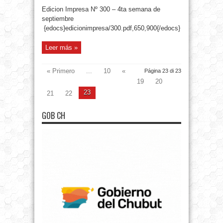
Edicion Impresa Nº 300 – 4ta semana de
septiembre
{edocs}edicionimpresa/300.pdf,650,900{/edocs}
Leer más »
« Primero
...
10
«
Página 23 di 23
19
20
23
21
22
GOB CH